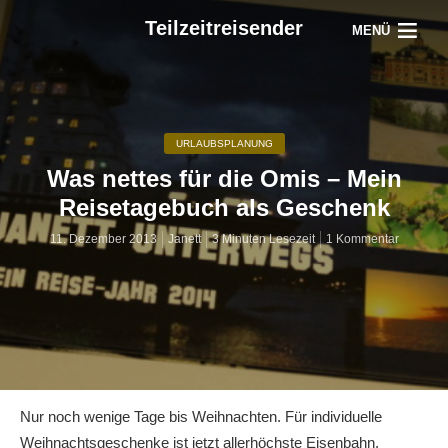
Teilzeitreisender
MENÜ
URLAUBSPLANUNG
Was nettes für die Omis – Mein
Reisetagebuch als Geschenk
11. Dezember 2013
Janett
3 Minuten Lesezeit
1 Kommentar
Nur noch wenige Tage bis Weihnachten. Für individuelle
Weihnachtsgeschenke ist jetzt allerhöchste Eisenbahn.