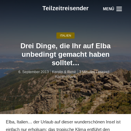
Teilzeitreisender
MENÜ
ITALIEN
Drei Dinge, die Ihr auf Elba
unbedingt gemacht haben
solltet…
6. September 2013
Kerstin & René
3 Minuten Lesezeit
Kommentare
Elba, Italien… der Urlaub auf dieser wunderschönen Insel ist
einfach nur erholsam: das tropische Klima entführt den