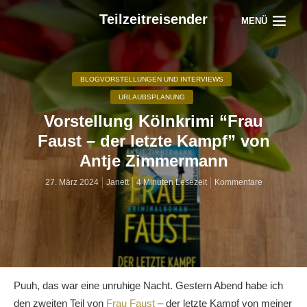
Teilzeitreisender
MENÜ
BLOGVORSTELLUNGEN UND INTERVIEWS
URLAUBSPLANUNG
Vorstellung Kölnkrimi “Frau
Faust – der letzte Kampf” von
Antje Zimmermann
27. März 2024
Janett
4 Minuten Lesezeit
Kommentare
Puuh, das war eine unruhige Nacht. Gestern Abend habe ich
den zweiten Teil von
Frau Faust
– der letzte Kampf von meiner