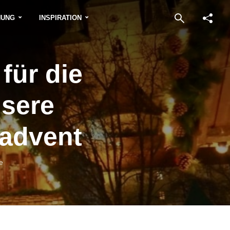
NUNG
INSPIRATION
für die
nsere
radvent
e