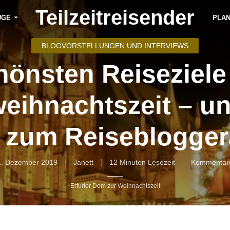
Teilzeitreisender
ÜGE
PLA
BLOGVORSTELLUNGEN UND INTERVIEWS
hönsten Reiseziele 
eihnachtszeit – u
 zum Reiseblogge
1. Dezember 2019
Janett
12 Minuten Lesezeit
Kommentar
Erfurter Dom zur Weihnachtszeit