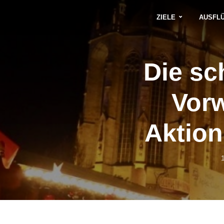
ZIELE
AUSFL
Die sc
Vorw
Aktion