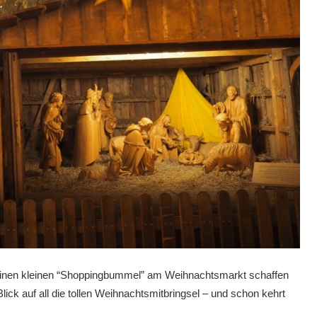
 einen kleinen “Shoppingbummel” am Weihnachtsmarkt schaffen
lick auf all die tollen Weihnachtsmitbringsel – und schon kehrt