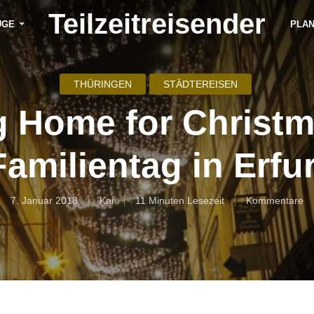
Teilzeitreisender
ÜGE
PLA
THÜRINGEN
STÄDTEREISEN
g Home for Christm
Familientag in Erfur
7. Januar 2018
Kai
11 Minuten Lesezeit
Kommentare