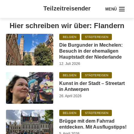
Teilzeitreisender
MENÜ
Hier schreiben wir über: Flandern
BELGIEN
STÄDTEREISEN
Die Burgunder in Mechelen:
Besuch in der ehemaligen
Hauptstadt der Niederlande
12. Juli 2026
BELGIEN
STÄDTEREISEN
Kunst in der Stadt – Streetart
in Antwerpen
26. April 2026
BELGIEN
STÄDTEREISEN
Brügge mit dem Fahrrad
entdecken. Mit Ausflugstipps!
5. April 2026