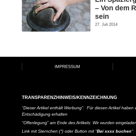
– Von dem R
sein
27. Juli 2014
IMPRESSUM
TRANSPARENZHINWEIS/KENNZEICHNUNG
“Dieser Artikel enthält Werbung”: Für diesen Artikel haben w
Entschädigung erhalten
“Offenlegung” am Ende des Artikels: Wir wurden eingelade
Link mit Sternchen (*) oder Button mit “
Bei xxxx buchen
“: