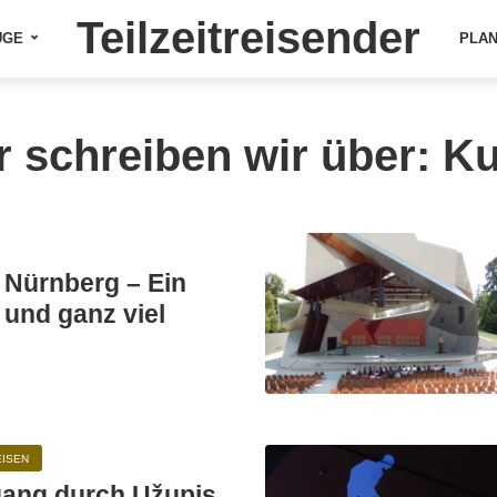
Teilzeitreisender
ÜGE
PLA
r schreiben wir über: Ku
Nürnberg – Ein
 und ganz viel
EISEN
gang durch Užupis