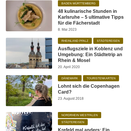
BADEN WÜRTTEMBERG
48 kulinarische Stunden in
Karlsruhe – 5 ultimative Tipps
für die Fächerstadt
8. Mai 2023
RHEINLAND PFALZ
STÄDTEREISEN
Ausflugsziele in Koblenz und
Umgebung: Ein Städtetrip an
Rhein & Mosel
20. April 2020
DÄNEMARK
TOURISTENKARTEN
Lohnt sich die Copenhagen
Card?
23. August 2018
NORDRHEIN WESTFALEN
STÄDTEREISEN
Krefeld mal anders: Ein