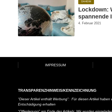
DAHEIM
Lockdown: 
spannende I
4. Februar 2021
IMPRESSUM
TRANSPARENZHINWEIS/KENNZEICHNUNG
“Dieser Artikel enthält Werbung”: Für diesen Artikel haben w
Entschädigung erhalten
“Offenlegung” am Ende des Artikels: Wir wurden eingelade