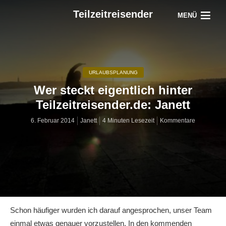
Teilzeitreisender
MENÜ
URLAUBSPLANUNG
Wer steckt eigentlich hinter
Teilzeitreisender.de: Janett
6. Februar 2014
Janett
4 Minuten Lesezeit
Kommentare
Schon häufiger wurden ich darauf angesprochen, unser Team
einmal etwas genauer vorzustellen. In den kommenden