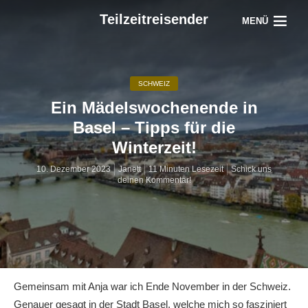
Teilzeitreisender
MENÜ
SCHWEIZ
Ein Mädelswochenende in
Basel – Tipps für die
Winterzeit!
10. Dezember 2023
Janett
11 Minuten Lesezeit
Schick uns
deinen Kommentar!
Gemeinsam mit Anja war ich Ende November in der Schweiz.
Genauer gesagt in der Stadt Basel, welche mich so fasziniert