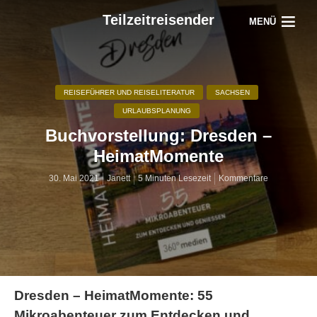
Teilzeitreisender
MENÜ
REISEFÜHRER UND REISELITERATUR
SACHSEN
URLAUBSPLANUNG
Buchvorstellung: Dresden –
HeimatMomente
30. Mai 2021
Janett
5 Minuten Lesezeit
Kommentare
Dresden – HeimatMomente: 55
Mikroabenteuer zum Entdecken und