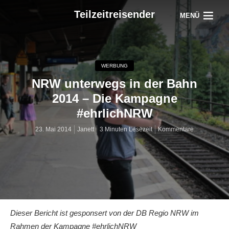
Teilzeitreisender
MENÜ
WERBUNG
NRW unterwegs in der Bahn
2014 – Die Kampagne
#ehrlichNRW
23. Mai 2014
Janett
3 Minuten Lesezeit
Kommentare
Dieser Bericht ist gesponsert von der DB Regio NRW im
Rahmen der Kampagne #ehrlichNRW