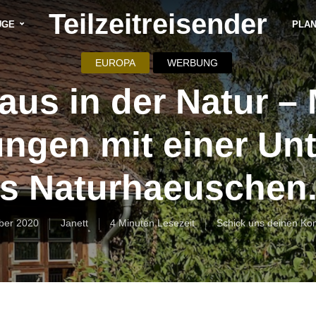
Teilzeitreisender
ÜGE
PLA
EUROPA
WERBUNG
aus in der Natur –
ungen mit einer Unt
s Naturhaeuschen
ber 2020
Janett
4 Minuten Lesezeit
Schick uns deinen Ko