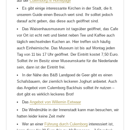
auf der
Culemborg.nl Homepage
Es gibt einige interessante Kirchen in der Stadt, die lt.
unserem Guide einen Besuch wert sind. Ihr solltet jedoch
darauf acht geben, das diese auch geöffnet sind.
Das Waisenhausmuseum ist tagsüber geöffnet, das Cafe
vor Ort ist echt nett und bietet neben Tee und Kaffee auch
täglich wechselnden Kuchen an. Hier treffen sich häufig
auch Einheimische. Das Museum ist bis auf Montag jeden
Tag von 11 bis 17 Uhr geöffnet. Der Eintritt kostet 7,50 Euro.
Solltet ihr im Besitz einer Museumskarte für die Niederlande
sein, dann ist der Eintritt frei.
In der Nähe des B&B Landgoed de Geer gibt es einen
Schafsbauern, der ziemlich leckeren Joghurt anbietet. Auch
das Angebot vom Culemborg Backhuis solltet ihr nutzen –
dort gibt es wirklich leckeres Brot!
Das
Angebot von Willemin Eetwaar
Die Windmühle in der Innenstadt kann man besuchen, wir
hatten leider keine Zeit mehr
Wer an einer
Führung durch Culemborg
interessiert ist,