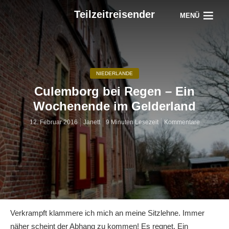
Teilzeitreisender
MENÜ
NIEDERLANDE
Culemborg bei Regen – Ein
Wochenende im Gelderland
12. Februar 2016
Janett
9 Minuten Lesezeit
Kommentare
Verkrampft klammere ich mich an meine Sitzlehne. Immer
näher scheint der Abhang zu kommen! Es regnet. Ein