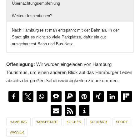
Übernachtungsempfehlung
Weitere Inspirationen?
Nach Hamburg reist man entspannt mit der Bahn an. In der
Stadt gibt es nicht so viele Parkplätze, dafür ein gut
ausgebautest Bahn und Bus-Netz.
Wir haben im Barcelo Hotel in Hamburg übernachtet. Das Hotel
Meike war
in Hamburg im Kaufrausch
. Was sie gefunden
ist sehr modern und bietet ein tolles Frühstück sowie eine
hat – schreibt sie hier.
Offenlegung:
Wir wurden eingeladen von Hamburg
Zentrale Lage. Mehr hab ich
hier
darüber berichtet
Sarah hat gleich mehrere Bericht über Hamburg
Tourismus, um einen anderen Blick auf das Hamburger Leben
geschrieben
abseits der großen Sehenswürdigkeiten zu bekommen.
Bei Christina seht ihr die spannenden
Bilder einer
Hamburg-Kanutour
!
HAMBURG
HANSESTADT
KOCHEN
KULINARIK
SPORT
WASSER