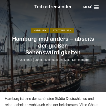
Teilzeitreisender
MENÜ
HAMBURG
STÄDTEREISEN
Hamburg mal anders – abseits
der großen
Sehenswürdigkeiten
7. Juli 2013
Janett
6 Minuten Lesezeit
Kommentare
Hamburg ist eine der schönsten Städte Deutschlands und
reise-technisch wohl auch eine der beliebtesten. Viele Gäste