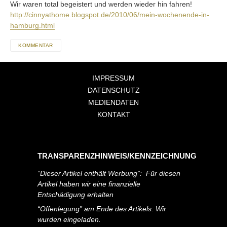
Wir waren total begeistert und werden wieder hin fahren!
http://cinnyathome.blogspot.de/2010/06/mein-wochenende-in-
hamburg.html
KOMMENTAR
IMPRESSUM
DATENSCHUTZ
MEDIENDATEN
KONTAKT
TRANSPARENZHINWEIS/KENNZEICHNUNG
“Dieser Artikel enthält Werbung”: Für diesen
Artikel haben wir eine finanzielle
Entschädigung erhalten
“Offenlegung” am Ende des Artikels: Wir
wurden eingeladen.