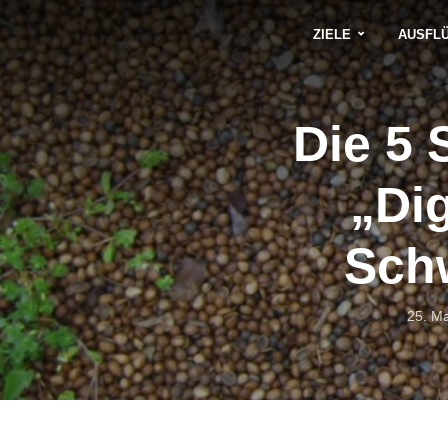
ZIELE
AUSFL
Die 5 
„Dig
Sch
25. M