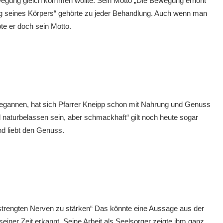
wegung gleich kommen wollte. Sein Motto „Die Bewegung erhöht
ng seines Körpers“ gehörte zu jeder Behandlung. Auch wenn man
bte er doch sein Motto.
egannen, hat sich Pfarrer Kneipp schon mit Nahrung und Genuss
d naturbelassen sein, aber schmackhaft“ gilt noch heute sogar
d liebt den Genuss.
trengten Nerven zu stärken“ Das könnte eine Aussage aus der
seiner Zeit erkannt. Seine Arbeit als Seelsorger zeigte ihm ganz