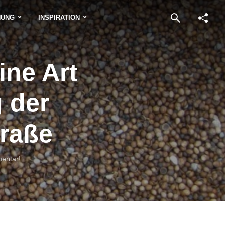
NUNG
INSPIRATION
ine Art
g der
raße
entar!