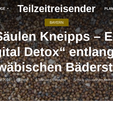
Teilzeitreisender
ÜGE
PLA
BAYERN
Säulen Kneipps – E
ital Detox“ entlan
wäbischen Bäderst
ai 2016
Beate
6 Minuten Lesezeit
Schick uns deinen Komm