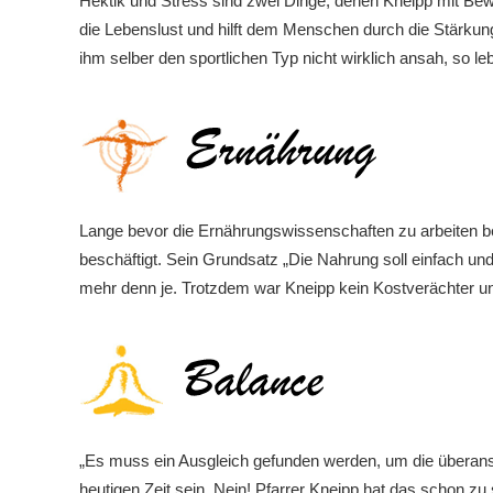
Hektik und Stress sind zwei Dinge, denen Kneipp mit Be
die Lebenslust und hilft dem Menschen durch die Stärku
ihm selber den sportlichen Typ nicht wirklich ansah, so le
Lange bevor die Ernährungswissenschaften zu arbeiten b
beschäftigt. Sein Grundsatz „Die Nahrung soll einfach un
mehr denn je. Trotzdem war Kneipp kein Kostverächter un
„Es muss ein Ausgleich gefunden werden, um die überans
heutigen Zeit sein. Nein! Pfarrer Kneipp hat das schon zu 