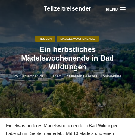
Teilzeitreisender
MENÜ
HESSEN
MÄDELSWOCHENENDE
Ein herbstliches
Mädelswochenende in Bad
Wildungen
25. September 2022
Janett
12 Minuten Lesezeit
Kommentare
Ein etwas anderes Mädelswochenende in Bad Wildungen
habe ich im September erlebt. Mit 10 Mädels und einem