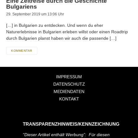
Eine Zeitreise durch die Geschichte
Bulgariens
29. September 2019 um 13:06 Uhr
[…] in Bulgarien zu entdecken. Und wenn du eher
Naturerlebnisse in Bulgarien erleben willst oder einen Roadtrip
durch Bulgarien planst haben wir auch die passende […]
KOMMENTAR
IMPRESSUM
DATENSCHUTZ
MEDIENDATEN
KONTAKT
TRANSPARENZHINWEIS/KENNZEICHNUNG
“Dieser Artikel enthält Werbung”: Für diesen