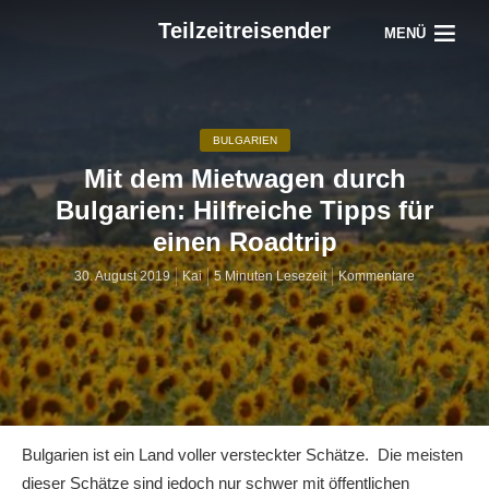
Teilzeitreisender
MENÜ
BULGARIEN
Mit dem Mietwagen durch
Bulgarien: Hilfreiche Tipps für
einen Roadtrip
30. August 2019
Kai
5 Minuten Lesezeit
Kommentare
Bulgarien ist ein Land voller versteckter Schätze. Die meisten
dieser Schätze sind jedoch nur schwer mit öffentlichen