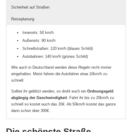
Sicherheit auf Straßen
Reiseplanung
Innerorts: 50 km/h
Außerorts: 90 km/h
Schnellstraßen: 120 km/h (blaues Schild)
Autobahnen: 140 km/h (grünes Schild)
Wie auch in Deutschland werden diese Regeln nicht immer
eingehalten. Meist fahren die Autofahrer etwa 10km/h zu
schnell.
Solltet ihr geblitzt werden, so droht euch ein
Ordnungsgeld
abgängig der Geschwindigkeit
. Fahrt ihr bis zu 20km/h zu
schnell so kostet euch das 20€. Ab 50km/h kostet das ganze
dann schon über 300€.
Wie in Deutschland herrscht in Bulgarien
Benzin ist mit etwa 1,25€ etwas günstiger als in
Die Hauptstraßen, Autobahnen und Schnellstraßen
In Bulgarien gibt es viele Berge und demnach auch viele
Rechtsverkehr
.
Zahlreiche Regeln sind in beiden Ländern gleich.
Deutschland
sind meist in einem guten Zustand
Kurven. Hier solltet ihr euch nicht an den Vordermann
. An der Tankstelle sagt ihr einfach dem
. Zwar sehen einige
Die schönste Straße