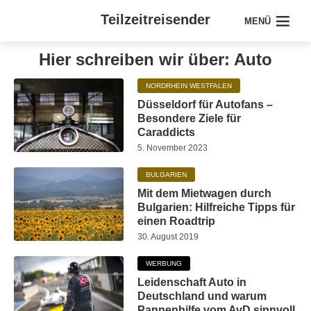
Teilzeitreisender
MENÜ
Hier schreiben wir über: Auto
NORDRHEIN WESTFALEN
Düsseldorf für Autofans –
Besondere Ziele für
Caraddicts
5. November 2023
BULGARIEN
Mit dem Mietwagen durch
Bulgarien: Hilfreiche Tipps für
einen Roadtrip
30. August 2019
WERBUNG
Leidenschaft Auto in
Deutschland und warum
Pannenhilfe vom AvD sinnvoll