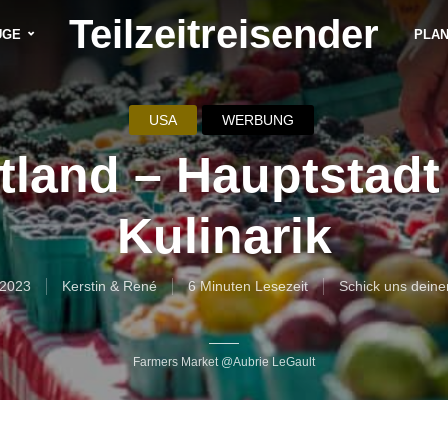
Teilzeitreisender
ÜGE
PLA
USA
WERBUNG
tland – Hauptstadt
Kulinarik
 2023
Kerstin & René
6 Minuten Lesezeit
Schick uns dein
Farmers Market @Aubrie LeGault