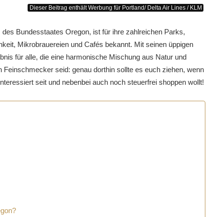
Dieser Beitrag enthält Werbung für Portland/ Delta Air Lines / KLM
m des Bundesstaates Oregon, ist für ihre zahlreichen Parks,
hkeit, Mikrobrauereien und Cafés bekannt.
Mit seinen üppigen
ebnis für alle, die eine harmonische Mischung aus Natur und
ein Feinschmecker seid:
genau dorthin sollte es euch ziehen, wenn
teressiert seit und nebenbei auch noch steuerfrei shoppen wollt!
egon?