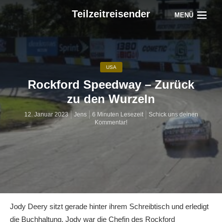
Teilzeitreisender
MENÜ
USA
Rockford Speedway – Zurück
zu den Wurzeln
12. Januar 2023
Jens
6 Minuten Lesezeit
Schick uns deinen
Kommentar!
Jody Deery sitzt gerade hinter ihrem Schreibtisch und erledigt
die Buchhaltung. Jody war die Chefin des Rockford