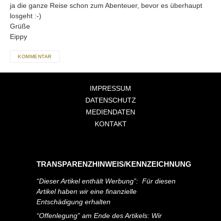
ja die ganze Reise schon zum Abenteuer, bevor es überhaupt
losgeht :-)
Grüße
Eippy
KOMMENTAR
IMPRESSUM
DATENSCHUTZ
MEDIENDATEN
KONTAKT
TRANSPARENZHINWEIS/KENNZEICHNUNG
“Dieser Artikel enthält Werbung”: Für diesen
Artikel haben wir eine finanzielle
Entschädigung erhalten
“Offenlegung” am Ende des Artikels: Wir