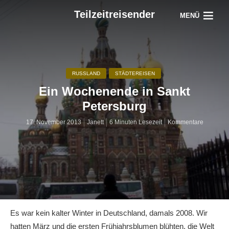
Teilzeitreisender
MENÜ
RUSSLAND
STÄDTEREISEN
Ein Wochenende in Sankt
Petersburg
17. November 2013
Janett
6 Minuten Lesezeit
Kommentare
Es war kein kalter Winter in Deutschland, damals 2008. Wir
hatten März und die ersten Frühjahrsblumen blühten, die Welt