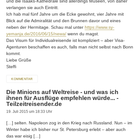
und die Isaaks-Kathedrale sind allerdings Museen, von daher
verlangen sie auch Eintritt.
Ich hab mal fünf Jahre um die Ecke gewohnt, vier Jahre mit
Blick auf die Admiralität und den Brunnen davor und eines
neben der Hermitage. Schau mal unter
https://www.sy-
yemanja.de/2016/06/15/newa/
wenn du magst.
Das Visum für Individualreisende ist kompliziert – aber Visa-
Agenturen beschaffen es auch, falls man nicht selbst nach Bonn
kommt.
Liebe Grüße
Steffi
KOMMENTAR
Die Minions auf Weltreise - und was ich
ihnen für Ausflüge empfehlen würde... -
Teilzeitreisender.de
19. Juli 2015 um 18:33 Uhr
[…] selten. Napoleon zog in den Krieg nach Russland. Nun – im
Winter habe ich bisher nur St. Petersburg erlebt – aber auch
das war eisig […]