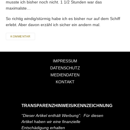
musste ich bisher noch nicht. 1 1/2 Stunden war das
maximalste…
So richtig windig/stürmig habe ich es bisher nur auf dem Schiff
erlebt. Aber davon erzähl ich sicher ein andern mal.
KOMMENTAR
IMPRESSUM
DATENSCHUTZ
MEDIENDATEN
KONTAKT
TRANSPARENZHINWEIS/KENNZEICHNUNG
“Dieser Artikel enthält Werbung”: Für diesen
Artikel haben wir eine finanzielle
Entschädigung erhalten