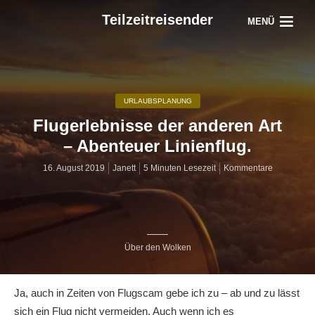
Teilzeitreisender
MENÜ
URLAUBSPLANUNG
Flugerlebnisse der anderen Art
– Abenteuer Linienflug.
16. August 2019
Janett
5 Minuten Lesezeit
Kommentare
Über den Wolken
Ja, auch in Zeiten von Flugscam gebe ich zu – ab und zu lässt
sich ein Flug nicht vermeiden. Auch wenn ich es