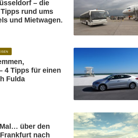
üsseldorf – die
 Tipps rund ums
els und Mietwagen.
EISEN
lemmen,
 4 Tipps für einen
ch Fulda
 Mal… über den
Frankfurt nach