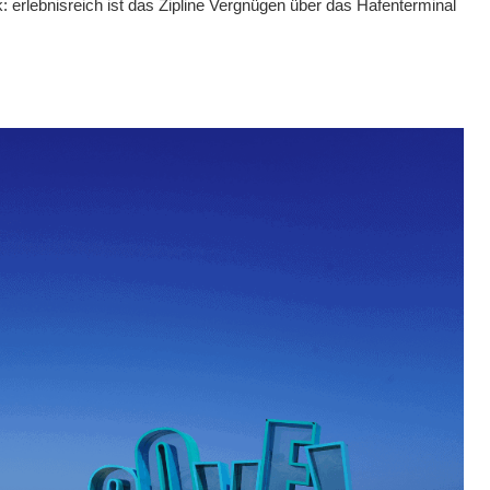
 erlebnisreich ist das Zipline Vergnügen über das Hafenterminal