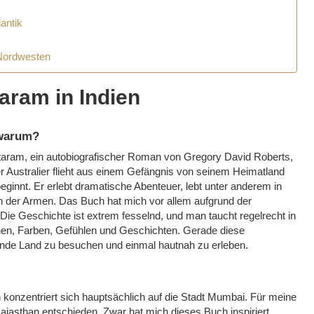
antik
 Nordwesten
aram in Indien
 warum?
antaram, ein autobiografischer Roman von Gregory David Roberts,
er Australier flieht aus einem Gefängnis von seinem Heimatland
eginnt. Er erlebt dramatische Abenteuer, lebt unter anderem in
n der Armen. Das Buch hat mich vor allem aufgrund der
Die Geschichte ist extrem fesselnd, und man taucht regelrecht in
üchen, Farben, Gefühlen und Geschichten. Gerade diese
rende Land zu besuchen und einmal hautnah zu erleben.
 konzentriert sich hauptsächlich auf die Stadt Mumbai. Für meine
ajasthan entschieden. Zwar hat mich dieses Buch inspiriert