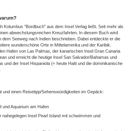
 warum?
h Kolumbus “Bordbuch” aus dem Insel Verlag ließt. Seit mehr als
einen abwechslungsreichen Kreuzfahrten. In diesem Buch wird
h dem Seeweg nach Indien beschrieben. Dabei entdeckte er die
itere wunderschöne Orte in Mittelamerika und der Karibik.
 den Hafen von Las Palmas, der kanarischen Insel Gran Canaria
zean und erreicht die heutige Insel San Salvador/Bahamas und
as und der Insel Hispaniola (= heute Haiti und die dominikanische
.
ht und einen Reisetipp/Sehenswürdigkeiten im Gepäck:
adt und Aquarium am Hafen
r nahegelegen Insel Pearl Island mit schwimmen und