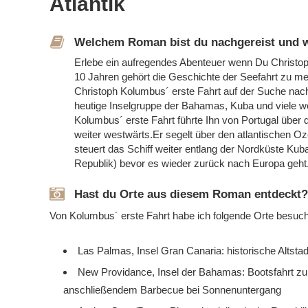
Atlantik
Welchem Roman bist du nachgereist und
Erlebe ein aufregendes Abenteuer wenn Du Christop
10 Jahren gehört die Geschichte der Seefahrt zu m
Christoph Kolumbus´ erste Fahrt auf der Suche nac
heutige Inselgruppe der Bahamas, Kuba und viele we
Kolumbus´ erste Fahrt führte Ihn von Portugal über
weiter westwärts.Er segelt über den atlantischen O
steuert das Schiff weiter entlang der Nordküste Kub
Republik) bevor es wieder zurück nach Europa geht
Hast du Orte aus diesem Roman entdeckt?
Von Kolumbus´ erste Fahrt habe ich folgende Orte besuc
Las Palmas, Insel Gran Canaria: historische Altst
New Providance, Insel der Bahamas: Bootsfahrt zu
anschließendem Barbecue bei Sonnenuntergang