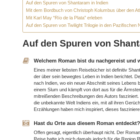
Auf den Spuren von Shantaram in Indien
Mit dem Bordbuch von Christoph Kolumbus über den Atl
Mit Karl May “Río de la Plata” erleben
Auf den Spuren von Twilight Trilogie in den Pazifischen
Auf den Spuren von Shant
Welchem Roman bist du nachgereist und
Eines meiner liebsten Reisebücher ist definitiv Sh
der über sein bewegtes Leben in Indien berichtet. D
nach Indien, wo ein neuer Abschnitt seines Lebens b
einem Slum und kämpft von dort aus für die Ärmste
mitreißenden Beschreibungen des Autors fasziniert. 
die unbekannte Welt Indiens ein, mit all ihren Ger
Erzählungen haben mich inspiriert, dieses faszinie
Hast du Orte aus diesem Roman entdeckt?
Offen gesagt, eigentlich überhaupt nicht. Der Roman
Reise hatte ich mich damals jedoch für die Region R