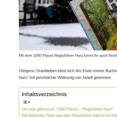
Mit dem 1000 Places Regioführer Harz könnt ihr auch Nordh
Übrigens: Dranbleiben lohnt sich: Am Ende meiner Buchvo
Harz” mit persönlicher Widmung von Janett gewinnen!
Inhaltsverzeichnis
Um was geht es im “1000 Places – Regioführer Harz”
Die folgenden Tipps aus dem Reiseführer hab ich im Ha