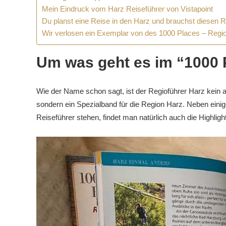
Mein Eindruck vom Harz Reiseführer von Vistapoint
Du planst eine Reise in den Harz und brauchst diesen R
Wir verlosen ein Exemplar von des 1000 Places – Regio
Um was geht es im “1000 
Wie der Name schon sagt, ist der Regioführer Harz kein a
sondern ein Spezialband für die Region Harz. Neben einig
Reiseführer stehen, findet man natürlich auch die Highlig