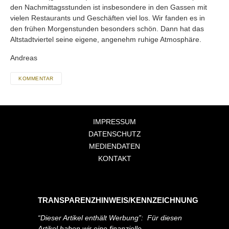
den Nachmittagsstunden ist insbesondere in den Gassen mit
vielen Restaurants und Geschäften viel los. Wir fanden es in
den frühen Morgenstunden besonders schön. Dann hat das
Altstadtviertel seine eigene, angenehm ruhige Atmosphäre.
Andreas
KOMMENTAR
IMPRESSUM
DATENSCHUTZ
MEDIENDATEN
KONTAKT
TRANSPARENZHINWEIS/KENNZEICHNUNG
“Dieser Artikel enthält Werbung”: Für diesen
Artikel haben wir eine finanzielle