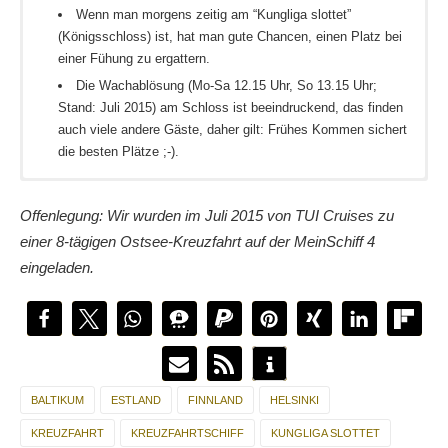
Wenn man morgens zeitig am “Kungliga slottet”
(Königsschloss) ist, hat man gute Chancen, einen Platz bei
einer Fühung zu ergattern.
Die Wachablösung (Mo-Sa 12.15 Uhr, So 13.15 Uhr;
Stand: Juli 2015) am Schloss ist beeindruckend, das finden
auch viele andere Gäste, daher gilt: Frühes Kommen sichert
die besten Plätze ;-).
Wir waren natürlich etwas länger unterwegs. Alle
Mein
Schiff 4 – Tagebucheinträge findet ihr hier.
Offenlegung: Wir wurden im Juli 2015 von TUI Cruises zu
einer 8-tägigen Ostsee-Kreuzfahrt auf der MeinSchiff 4
eingeladen.
BALTIKUM
ESTLAND
FINNLAND
HELSINKI
KREUZFAHRT
KREUZFAHRTSCHIFF
KUNGLIGA SLOTTET