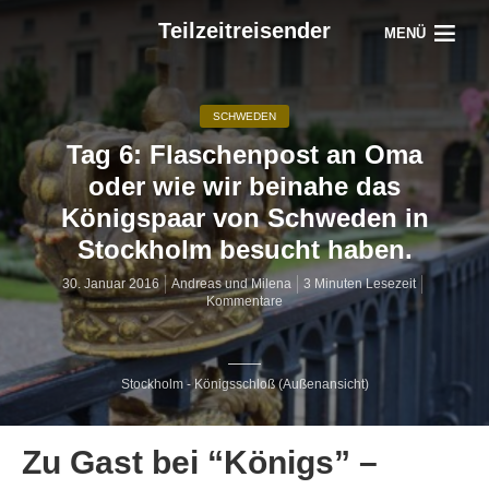
Teilzeitreisender
MENÜ
SCHWEDEN
Tag 6: Flaschenpost an Oma
oder wie wir beinahe das
Königspaar von Schweden in
Stockholm besucht haben.
30. Januar 2016
Andreas und Milena
3 Minuten Lesezeit
Kommentare
Stockholm - Königsschloß (Außenansicht)
Zu Gast bei “Königs” –