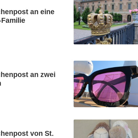
chenpost an eine
-Familie
schenpost an zwei
n
chenpost von St.