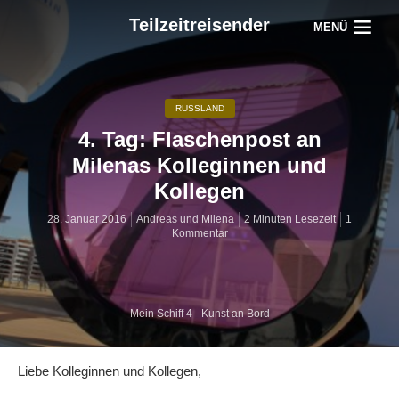
Teilzeitreisender
MENÜ
RUSSLAND
4. Tag: Flaschenpost an
Milenas Kolleginnen und
Kollegen
28. Januar 2016
Andreas und Milena
2 Minuten Lesezeit
1
Kommentar
Mein Schiff 4 - Kunst an Bord
Liebe Kolleginnen und Kollegen,