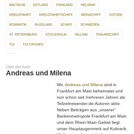
BALTIKUM
ESTLAND
FINNLAND
HELSINKI
KREUZFAHRT
KREUZFAHRTSCHIFF
MEINSCHIFF
OSTSEE
ROMANTIK
RUSSLAND
SCHIFF
SCHWEDEN
ST. PETERSBURG
STOCKHOLM
TALLINN
TRAUMSCHIFF
TUI
TUI CRUISES
Über den Autor
Andreas und Milena
Wir,
Andreas und Milena
sind in
Frankfurt am Main beheimatet und
nun schon seit mehreren Jahren als
Teilzeitreisender.de-Autoren aktiv.
Neben Beiträgen aus „unserer“
Bankenmetropole Frankfurt am Main
und dem Rhein-Main-Gebiet liegt
unser Hauptaugenmerk auf Kulinarik,