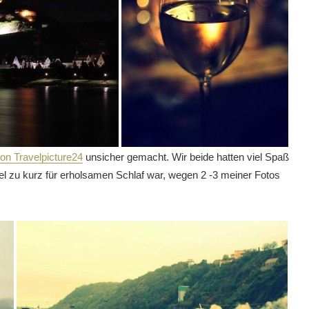
on Travelpicture24
unsicher gemacht. Wir beide hatten viel Spaß
el zu kurz für erholsamen Schlaf war, wegen 2 -3 meiner Fotos