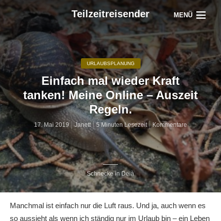
Teilzeitreisender
MENÜ
URLAUBSPLANUNG
Einfach mal wieder Kraft
tanken! Meine Online – Auszeit
Regeln.
17. Mai 2019
Janett
5 Minuten Lesezeit
Kommentare
Schnecke in Deià
Manchmal ist einfach nur die Luft raus. Und ja, auch wenn es
so aussieht als wenn ich ständig nur im Urlaub bin – ein Leben