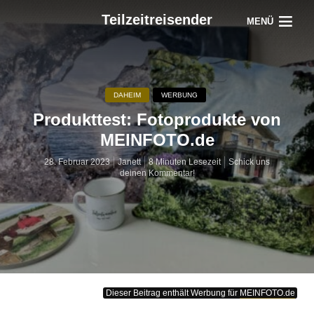
Teilzeitreisender
MENÜ
DAHEIM
WERBUNG
Produkttest: Fotoprodukte von
MEINFOTO.de
28. Februar 2023
Janett
8 Minuten Lesezeit
Schick uns
deinen Kommentar!
Dieser Beitrag enthält Werbung für
MEINFOTO.de