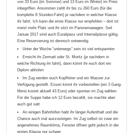
von 33 Euro (im Sommer) und 13 Euro im Winter) im Preis
inbegriffen. Ansonsten zahlt ihr bis zu 260 Euro (für die
komplette 8 Stunden-Fahrt) je nachdem in welcher Klasse
ihr fahrt. Ich kann die erste Klasse nur empfehlen – dort ist
meist mehr Platz und ihr sitzt im Panoramawagen. Seit
Januar 2017 sind auch Eurailpass und Interrailpässe gültig.
Eine Reservierung ist dennoch notwendig.
Unter der Woche “unterwegs” sein ist viel entspannter
Erreicht ihr Zermatt oder St. Moritz (je nachdem in
welche Richtung ihr fahrt), dann könnt ihr euch dort ein
Diplom abholen
Im Zug werden euch Kopfhörer und ein Wasser zur
Verfügung gestellt. Essen könnt ihr vorbestellen (ein 3 Gang-
Menü kostet aktuell 43 Euro) oder spontan im Zug wählen.
Für die Suppe habe ich 12 Euro bezahlt, sie machte aber
auch gut satt
An einigen Bahnhöfen habt ihr länger Aufenthalt und die
Chance auch mal auszusteigen. Im Zug selbst ist zwar ein
angenehmes Raumklima, Fenster öffnen geht jedoch in der
ersten Klasse nur schwer