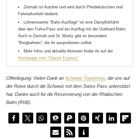
Zermatt ist Autofrei und wird durch Pferdekutschen und
Fahrradverleih bedient.
Lohnenswerte “Bahn-Ausflüge” ist eine Dampflokfahrt
über den Furka-Pass und ein Ausflug mit der Gotthard Bahn.
Auch in Zermatt und St. Moritz gibt es besondere
“Bergbahnen”, die ihr ausprobieren solltet.
Mehr Infos und aktuelle Aktionen findet ihr auf der
Homepage vom “Glacier Express”
André hat eine ganz andere “
Runde durch die Schweiz
”
gedreht
Offenlegung: Vielen Dank an
Schweiz Tourismus,
die uns auf
Von Chur gibt es eine wirklich tolle
Bahn-Strecke zu den
der Reise durch die Schweiz mit dem Swiss Pass unterstützt
Palmen
, wie Gerhard berichtet
hat. Danke auch für die Reservierung von der Rhätischen
Marcel ist
von Zermatt aus mit dem Glacier Express
Bahn (RhB).
gestartet.