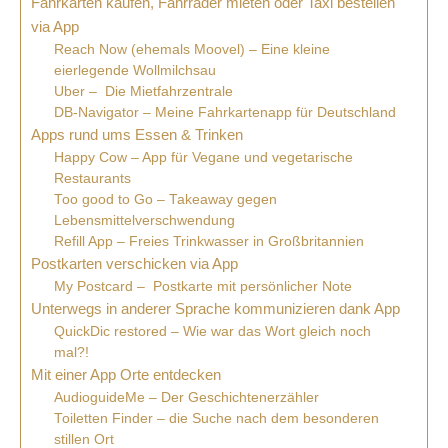
Fahrkarten kaufen, Fahrräder mieten oder Taxi bestellen
via App
Reach Now (ehemals Moovel) – Eine kleine
eierlegende Wollmilchsau
Uber – Die Mietfahrzentrale
DB-Navigator – Meine Fahrkartenapp für Deutschland
Apps rund ums Essen & Trinken
Happy Cow – App für Vegane und vegetarische
Restaurants
Too good to Go – Takeaway gegen
Lebensmittelverschwendung
Refill App – Freies Trinkwasser in Großbritannien
Postkarten verschicken via App
My Postcard – Postkarte mit persönlicher Note
Unterwegs in anderer Sprache kommunizieren dank App
QuickDic restored – Wie war das Wort gleich noch
mal?!
Mit einer App Orte entdecken
AudioguideMe – Der Geschichtenerzähler
Toiletten Finder – die Suche nach dem besonderen
stillen Ort