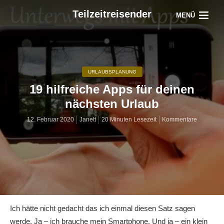
Teilzeitreisender
MENÜ
URLAUBSPLANUNG
19 hilfreiche Apps für deinen
nächsten Urlaub
12. Februar 2020
Janett
20 Minuten Lesezeit
Kommentare
Ich hätte nicht gedacht das ich einmal diesen Satz sagen
werde. Ja – ich brauche mein Smartphone. Und ja – ein klein