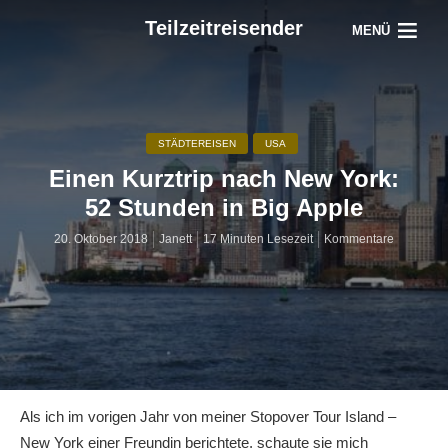
Teilzeitreisender
MENÜ
STÄDTEREISEN
USA
Einen Kurztrip nach New York:
52 Stunden in Big Apple
20. Oktober 2018
Janett
17 Minuten Lesezeit
Kommentare
Als ich im vorigen Jahr von meiner Stopover Tour Island –
New York einer Freundin berichtete, schaute sie mich