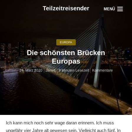
Teilzeitreisender
MENÜ
EUROPA
Die schönsten Brücken
Europas
24. März 2020
Janett
9 Minuten Lesezeit
Kommentare
Ich kann mich noch sehr wage daran erinnern. Ich muss
ungefähr vier Jahre alt gewesen sein. Vielleicht auch fünf. In