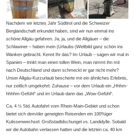
Nachdem wir letztes Jahr Südtirol und die Schweizer
Berglandschaft erkundet haben, sind wir nun einmal ins
schöne Allgäu gefahren. Ja, ja, und die Allgäuer – die
Schlawiner – haben mein (Urlaubs-)Weltbild ganz schön ins
Wanken gebracht. Kennt Ihr das? Im Urlaub – sagen wir mal in
Spanien – trinkt man einen tollen Wein, man nimmt ihn mit
nach Deutschland und dann schmeckt er gar nicht mehr?
Unser Allgäu-Kurzurlaub bescherte mir ein ähnliches Erlebnis,
nur zeitlich umgekehrt: Zuhause – vor dem Urlaub ein „Hhhm-
hhhhm-Gefühl“ und im Urlaub dann das „Wow-Gefühl“.
Ca. 4 ½ Std. Autofahrt vom Rhein-Main-Gebiet und schon
bietet sich dem/der geneigten Reisenden ein 100%iger
Kulissenwechsel: Großstadtdschungel vs. Landidylle. Sobald
wir die Autobahn verlassen hatten und die letzten ca. 40 km