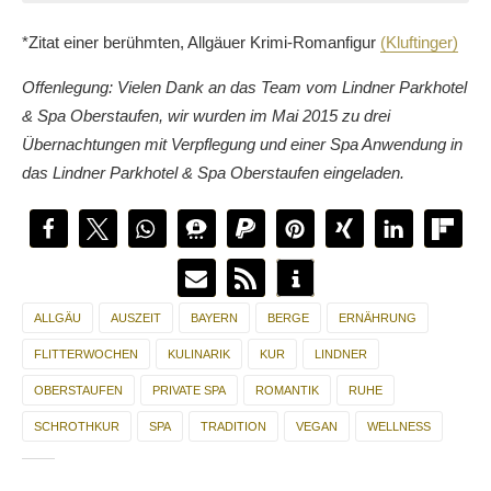
Lindner Parkhotel & Spa Oberstaufen
Homepage Lindner Parkhotel & Spa Oberstaufen
Argenstraße 1
*Zitat einer berühmten, Allgäuer Krimi-Romanfigur
(Kluftinger)
Rosentraum im Private Spa
D-87534 Oberstaufen/Allgäu
Deutschland
Offenlegung: Vielen Dank an das Team vom Lindner Parkhotel
Spa Genuss mit Bergpanorama
& Spa Oberstaufen, wir wurden im Mai 2015 zu drei
Telefon: +49 8386 703-0
Übernachtungen mit Verpflegung und einer Spa Anwendung in
Telefax: +49 8386 703-704
das Lindner Parkhotel & Spa Oberstaufen eingeladen.
E-Mail: info.parkhotel (@) lindner.de</a>
ALLGÄU
AUSZEIT
BAYERN
BERGE
ERNÄHRUNG
FLITTERWOCHEN
KULINARIK
KUR
LINDNER
OBERSTAUFEN
PRIVATE SPA
ROMANTIK
RUHE
SCHROTHKUR
SPA
TRADITION
VEGAN
WELLNESS