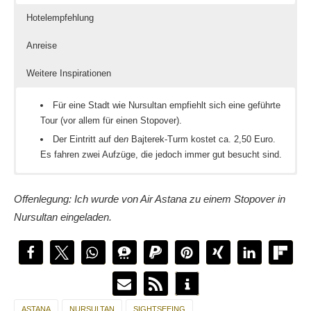
Hotelempfehlung
Anreise
Weitere Inspirationen
Für eine Stadt wie Nursultan empfiehlt sich eine geführte
Tour (vor allem für einen Stopover).
Der Eintritt auf de
n
Bajterek-Turm kostet ca. 2,50 Euro.
Es fahren zwei Aufzüge, die jedoch immer gut besucht sind.
Ich habe im Park Inn by Radisson Astana Hotel übernachet. Die
Ab Frankfurt gibt es von Air Astana einen Direktflug nach
Vanessa hat ein paar Reiseblogger über
Tipps für
Nacht kostet dort ca. 79 Euro pro Nacht – im Stopoverangebot
Nursultan/Astana. Flüge sind ab 500 Euro (Hin und Rückflug)
Kasachstan
gefragt
Offenlegung: Ich wurde von Air Astana zu einem Stopover in
von
auf der Seite von Air Astana zu buchen.
Air-Astana
ist der Preis für die Übernachtung inklusive.
Heimat in Kasachstan
? Sebastian und Leo gehen dem
Nursultan eingeladen.
auf den Grund
Pro Tipp: Wenn ihr einen weiteren Flug plant, zum Beispiel Delhi
oder Hong Kong, so lohnt sich der Stopover!
ASTANA
NURSULTAN
SIGHTSEEING