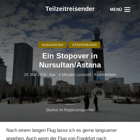
Teilzeitreisender
MENÜ
KASACHSTAN
STÄDTEREISEN
Ein Stopover in
Nursultan/Astana
20. Mai 2019
Kai
6 Minuten Lesezeit
Kommentare
Skyline im Regierunsgviertel
Nach einem langen Flug lasse ich es gerne langsamer
angehen. Auch wenn der Flug von Frankfurt nach