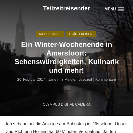
Teilzeitreisender
MENÜ
NIEDERLANDE
STÄDTEREISEN
Ein Winter-Wochenende in
Amersfoort:
Sehenswürdigkeiten, Kulinarik
und mehr!
20. Februar 2017
Janett
8 Minuten Lesezeit
Kommentare
OLYMPUS DIGITAL CAMERA
Ich schaue auf die Anzeige am Bahnsteig in Düsseldorf. Unser
Zug Richtung Holland hat 60 Minuten Verspätung. Ja. Ich