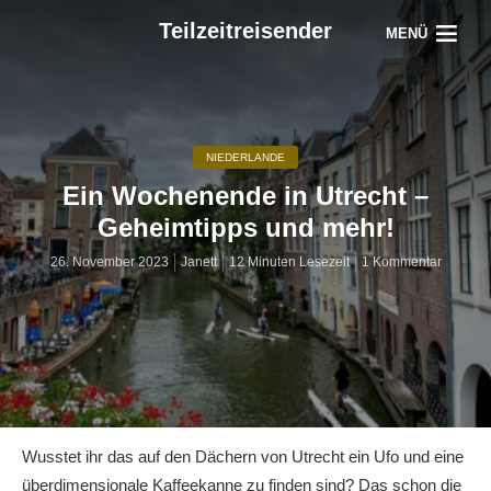
Teilzeitreisender
MENÜ
NIEDERLANDE
Ein Wochenende in Utrecht –
Geheimtipps und mehr!
26. November 2023
Janett
12 Minuten Lesezeit
1 Kommentar
Wusstet ihr das auf den Dächern von Utrecht ein Ufo und eine
überdimensionale Kaffeekanne zu finden sind? Das schon die