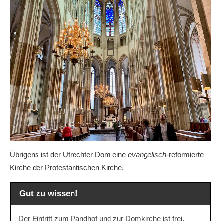
Übrigens ist der Utrechter Dom eine
evangelisch
-reformierte
Kirche der Protestantischen Kirche.
Gut zu wissen!
Der Eintritt zum Pandhof und zur Domkirche ist frei.