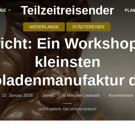
Teilzeitreisender
ÜGE
PLA
NIEDERLANDE
STÄDTEREISEN
icht: Ein Workshop
kleinsten
ladenmanufaktur d
10. Januar 2016
Janett
6 Minuten Lesezeit
Kommentare
Und Ergebnis. Gar nicht so einfach!