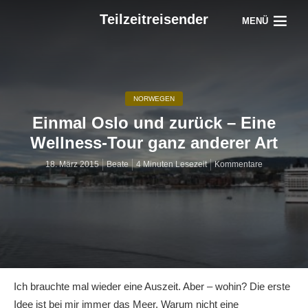
Teilzeitreisender
MENÜ
NORWEGEN
Einmal Oslo und zurück – Eine
Wellness-Tour ganz anderer Art
18. März 2015
Beate
4 Minuten Lesezeit
Kommentare
Ich brauchte mal wieder eine Auszeit. Aber – wohin? Die erste
Idee ist bei mir immer das Meer. Warum nicht eine