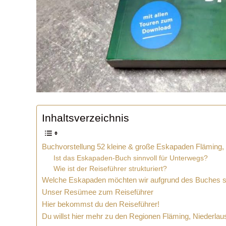
Inhaltsverzeichnis
Buchvorstellung 52 kleine & große Eskapaden Fläming,
Ist das Eskapaden-Buch sinnvoll für Unterwegs?
Wie ist der Reiseführer strukturiert?
Welche Eskapaden möchten wir aufgrund des Buches 
Unser Resümee zum Reiseführer
Hier bekommst du den Reiseführer!
Du willst hier mehr zu den Regionen Fläming, Niederlau