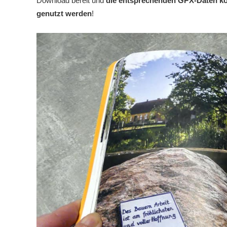
Download bereit und
die entsprechenden GPX-Daten kö
genutzt werden
!