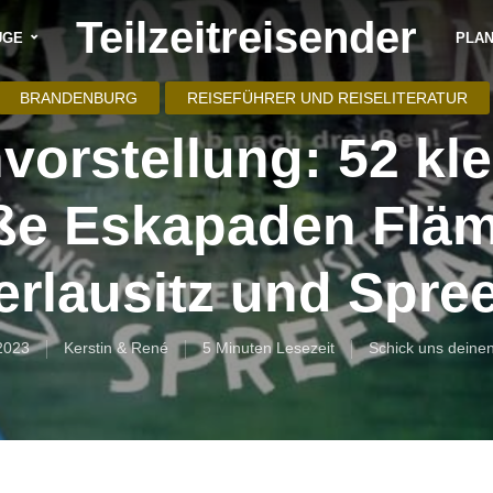
Teilzeitreisender
ÜGE
PLA
BRANDENBURG
REISEFÜHRER UND REISELITERATUR
vorstellung: 52 kle
ße Eskapaden Fläm
erlausitz und Spre
2023
Kerstin & René
5 Minuten Lesezeit
Schick uns deine