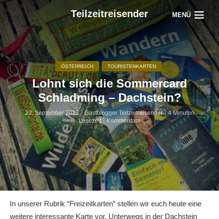
Teilzeitreisender
MENÜ
ÖSTERREICH
TOURISTENKARTEN
Lohnt sich die Sommercard
Schladming – Dachstein?
23. September 2013
Gastblogger Teilzeitreisender
4 Minuten
Lesezeit
Kommentare
In unserer Rubrik “Freizeitkarten” stellen wir euch heute eine
weitere interessante Karte vor. Unterwegs in der Dachstein