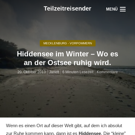
Teilzeitreisender
MENÜ
MECKLENBURG - VORPOMMERN
Hiddensee im Winter – Wo es
an der Ostsee ruhig wird.
20. Oktober 2013
Janett
6 Minuten Lesezeit
Kommentare
Wenn es einen Ort auf dieser Welt gibt, auf dem ich absolut
zur Ruhe kommen kann, dann ist es
Hiddensee
. Die “kleine”