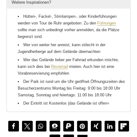
Weitere Inspirationen?
Hütten-, Fackel-, Stirnlampen-, oder Kinderführungen
werden von Tour de Ruhr angeboten. Zu den
Führungen
sollte man sich unbedingt vorher anmelden, da die Plätze
begrenzt sind.
Wer von weiter her anreist, kann stilecht in der
Jugendherberge auf dem Gelände übernachten
Wer das Gelände lieber per Fahrrad erkunden möchte,
kann sich dies bei
Revierrad
mieten. Auch hier ist eine
Vorabreservierung empfohlen
Der Park ist rund um die Uhr geöffnet.Öffnungszeiten des
Besucherzentrums:Montag bis Freitag: 9:00 bis 18:00 Uhr
Samstag, Sonntag und feiertags: 11:00 bis 18:00 Uhr
Der Eintritt ist Kostenlos (das Gelände ist offen=
Mit welchem Transportmittel kommt man hier hin ?
Landschaftspark Duisburg-Nord
Auch
im Sommer ist der LAPEDU einen Besuch wert
,
Emscherstraße 71
wie Jessica beweisst
47137 Duisburg
Ein unbedingtes Muss meint Ingo:
Der Landschaftspark
bei Nacht
.