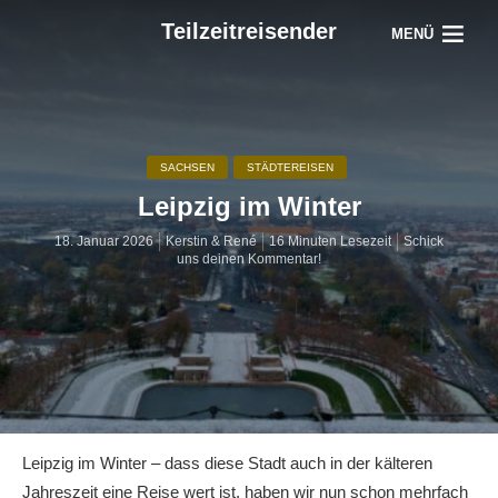
Teilzeitreisender
MENÜ
SACHSEN
STÄDTEREISEN
Leipzig im Winter
18. Januar 2026
Kerstin & René
16 Minuten Lesezeit
Schick
uns deinen Kommentar!
Leipzig im Winter – dass diese Stadt auch in der kälteren
Jahreszeit eine Reise wert ist, haben wir nun schon mehrfach