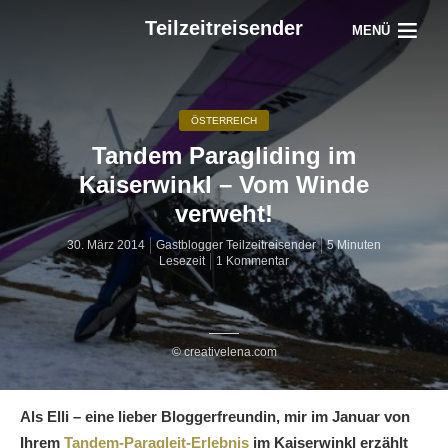
Teilzeitreisender
MENÜ
ÖSTERREICH
Tandem Paragliding im
Kaiserwinkl – Vom Winde
verweht!
30. März 2014
Gastblogger Teilzeitreisender
5 Minuten
Lesezeit
1 Kommentar
© creativelena.com
Als Elli – eine lieber Bloggerfreundin, mir im Januar von
Ihrem
Tandem-Paragleit-Erlebnis
im Kaiserwinkl erzählt