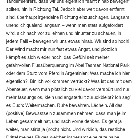
Tandemlehrers, dass wir uns eigentlich “sanft hinab bewegen”
sollten, hin in Richtung Tal. Jedoch aber weit davon entfernt
sind, überhaupt irgendeine Richtung einzuschlagen. Langsam,
unendlich quälend langsam – wenn man stets aufgefordert
wird, sich nach vor zu lehnen und hinunter zu schauen, in
jedem Fall! – bewegen wir uns etwas hinab. Wir sind so hoch!
Der Wind macht mir nun fast etwas Angst, und plötzlich
kämpft es sich wieder hoch, das Gefühl seit meiner
gefahrvollen Flussüberquerung im Abel Tasman National Park
oder dem Sturz vom Pferd in Argentinien: Was mache ich hier
eigentlich?! Bin ich vollkommen verrückt? Was ist das mit dem
Abenteuer, wenn man plötzlich zu viel davon verspürt und nur
mehr fassungslos, klein und angsterfüllt zurückbleibt? Ich sag’
es Euch: Weitermachen. Ruhe bewahren. Lächeln. All das
(positive) Bewusstsein zusammen nehmen, dass man je im
Leben gesammelt hat, und nach vorne denken. Es geht ja
weiter, man stirbt ja (noch) nicht. Und wirklich, das restliche
Drittel meines Fluges welcher insgesamt eine gute halbe