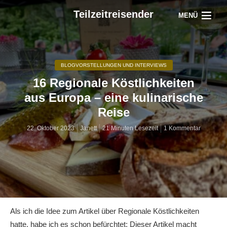
Teilzeitreisender
MENÜ
BLOGVORSTELLUNGEN UND INTERVIEWS
16 Regionale Köstlichkeiten
aus Europa – eine kulinarische
Reise
22. Oktober 2023
Janett
21 Minuten Lesezeit
1 Kommentar
Als ich die Idee zum Artikel über Regionale Köstlichkeiten
hatte, habe ich es schon befürchtet: Dieser Artikel macht